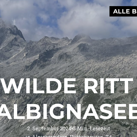
ALLE 
 WILDE RITT
ALBIGNASE
•
2. September 2024
5
Min. Lesezeit
in 
Alpinwandern
Hüttentouren
T4