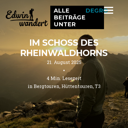
ALLE
DEGRO
BEITRÄGE
UNTER
IM SCHOSS DES
RHEINWALDHORNS
21. August 2025
•
4
Min. Lesezeit
in 
Bergtouren
Hüttentouren
T3