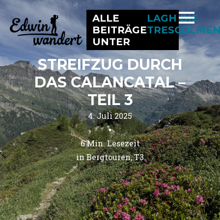
ALLE
LAGH DIE
BEITRÄGE
TRESCOLME
UNTER
STREIFZUG DURCH
DAS CALANCATAL –
TEIL 3
4. Juli 2025
•
6
Min. Lesezeit
in 
Bergtouren
T3