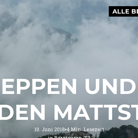
ALLE B
REPPEN UND
 DEN MATTS
•
10. Juni 2018
4
Min. Lesezeit
in 
Bergtouren
T3