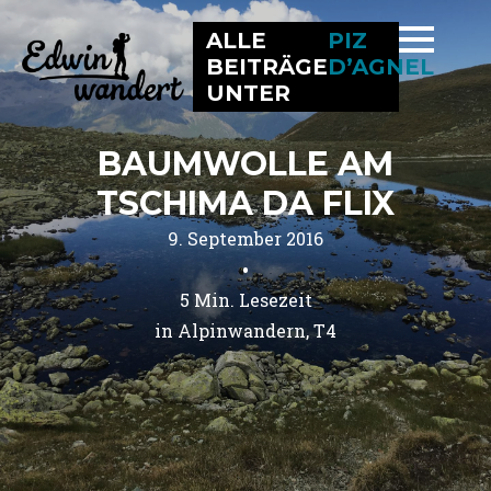
ALLE
PIZ
BEITRÄGE
D’AGNEL
UNTER
BAUMWOLLE AM
TSCHIMA DA FLIX
9. September 2016
•
5
Min. Lesezeit
in 
Alpinwandern
T4