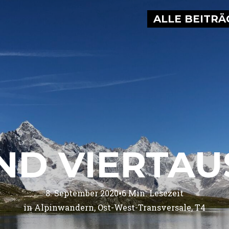
ALLE BEITRÄ
ND VIERTA
•
8. September 2020
6
Min. Lesezeit
in 
Alpinwandern
Ost-West-Transversale
T4