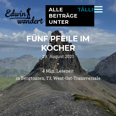
ALLE
TÄLLISEE
BEITRÄGE
UNTER
FÜNF PFEILE IM
KÖCHER
29. August 2021
•
4
Min. Lesezeit
in 
Bergtouren
T3
West-Ost-Transversale