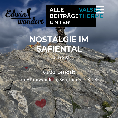
ALLE
VALSER
BEITRÄGE
THERME
UNTER
NOSTALGIE IM
SAFIENTAL
31. Juli 2024
•
6
Min. Lesezeit
in 
Alpinwandern
Bergtouren
T3
T4