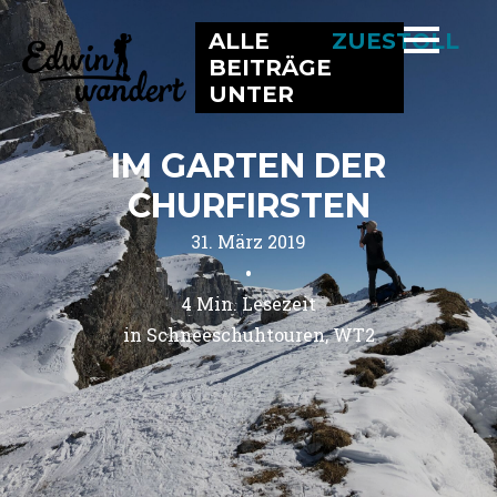
ALLE
ZUESTOLL
BEITRÄGE
UNTER
IM GARTEN DER
CHURFIRSTEN
31. März 2019
•
4
Min. Lesezeit
in 
Schneeschuhtouren
WT2