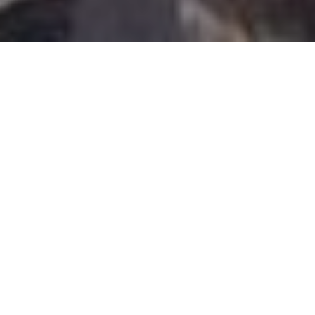
Im April mache ich
Wanderungen, die im Sommer
„unter meiner Würde“ wären. Wie
falsch diese Denkweise ist, muss
ich auf der Wanderung von
Weesen nach Amden/Arvenbühl