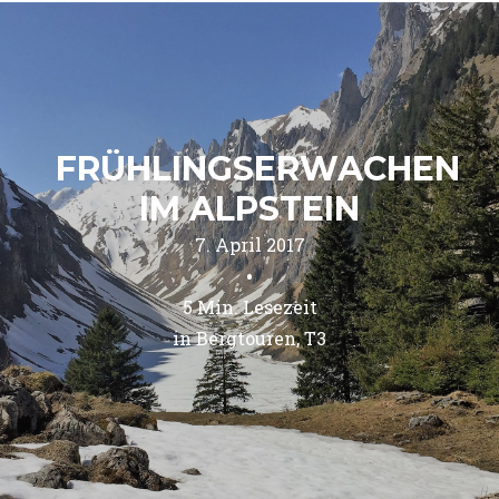
FRÜHLINGSERWACHEN
IM ALPSTEIN
7. April 2017
•
5
Min. Lesezeit
in 
Bergtouren
T3