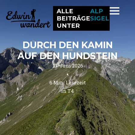
ALLE
ALP
BEITRÄGE
SIGEL
UNTER
DURCH DEN KAMIN
AUF DEN HUNDSTEIN
21. Juni 2026
•
6
Min. Lesezeit
in 
T4