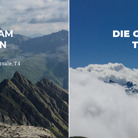
 AM
DIE 
RN
rsale
T4