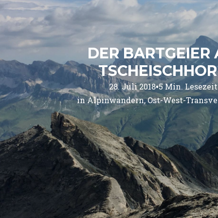
DER BARTGEIER
TSCHEISCHHO
•
28. Juli 2018
5
Min. Lesezeit
in 
Alpinwandern
Ost-West-Transve