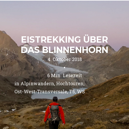
EISTREKKING ÜBER
DAS BLINNENHORN
4. Oktober 2018
•
6
Min. Lesezeit
in 
Alpinwandern
Hochtouren
Ost-West-Transversale
T5
WS