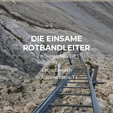
DIE EINSAME
ROTBANDLEITER
19. September 2018
•
4
Min. Lesezeit
in 
Alpinwandern
T4