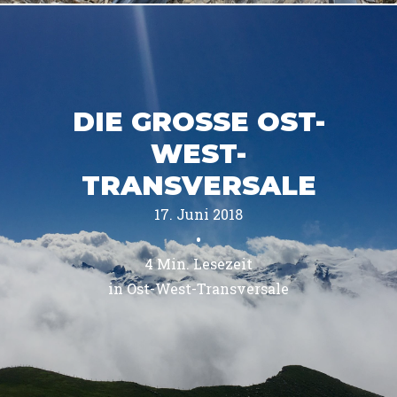
DIE GROSSE OST-
WEST-
TRANSVERSALE
17. Juni 2018
•
4
Min. Lesezeit
in 
Ost-West-Transversale