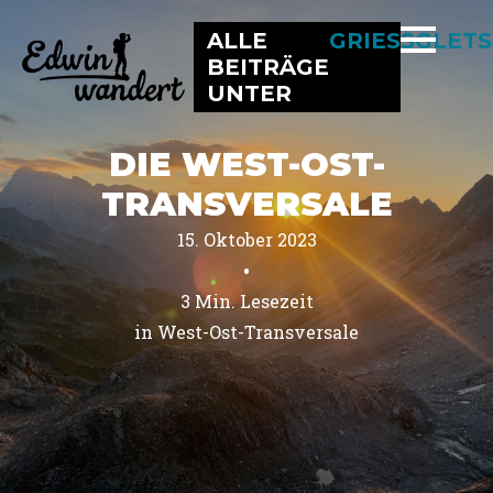
ALLE
GRIESSGLET
BEITRÄGE
UNTER
DIE WEST-OST-
TRANSVERSALE
15. Oktober 2023
•
3
Min. Lesezeit
in 
West-Ost-Transversale