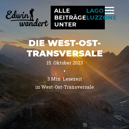
ALLE
LAGO DI
BEITRÄGE
LUZZONE
UNTER
DIE WEST-OST-
TRANSVERSALE
15. Oktober 2023
•
3
Min. Lesezeit
in 
West-Ost-Transversale