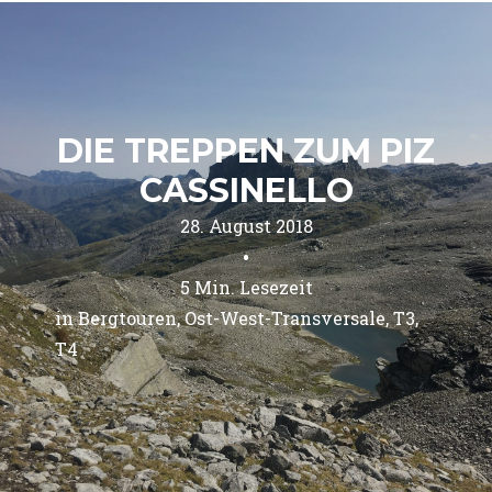
DIE TREPPEN ZUM PIZ
CASSINELLO
28. August 2018
•
5
Min. Lesezeit
in 
Bergtouren
Ost-West-Transversale
T3
T4