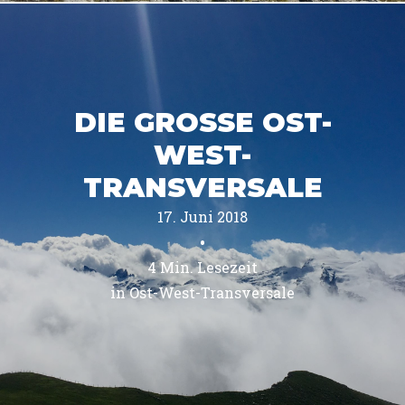
DIE GROSSE OST-
WEST-
TRANSVERSALE
17. Juni 2018
•
4
Min. Lesezeit
in 
Ost-West-Transversale