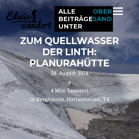
ALLE
OBER
BEITRÄGE
SAND
UNTER
ZUM QUELLWASSER
DER LINTH:
PLANURAHÜTTE
28. August 2014
•
4
Min. Lesezeit
in 
Bergtouren
Hüttentouren
T4