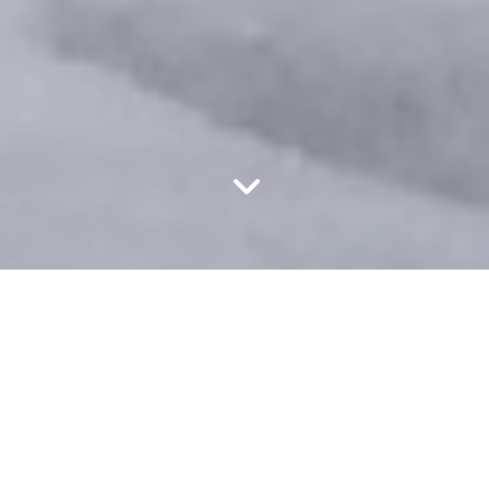
Der Zigerschlitz wird beim Tierfed
nach Linthal immer schmaler. Die