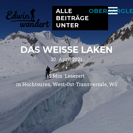
ALLE
OBERAARGLE
BEITRÄGE
UNTER
DAS WEISSE LAKEN
30. April 2021
•
5
Min. Lesezeit
in 
Hochtouren
West-Ost-Transversale
WS