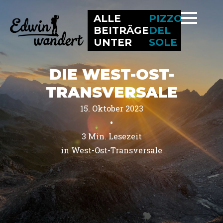
ALLE
PIZZO
BEITRÄGE
DEL
UNTER
SOLE
DIE WEST-OST-
TRANSVERSALE
15. Oktober 2023
•
3
Min. Lesezeit
in 
West-Ost-Transversale