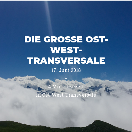
DIE GROSSE OST-
WEST-
TRANSVERSALE
17. Juni 2018
•
4
Min. Lesezeit
in 
Ost-West-Transversale