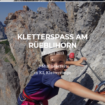
KLETTERSPASS AM
RÜEBLIHORN
27. Juli 2013
•
3
Min. Lesezeit
in 
K2
Klettersteige