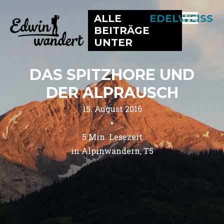
ALLE
EDELWEISS
BEITRÄGE
UNTER
DAS SPITZHORE UND
DER ALPRAUSCH
15. August 2016
•
5
Min. Lesezeit
in 
Alpinwandern
T5