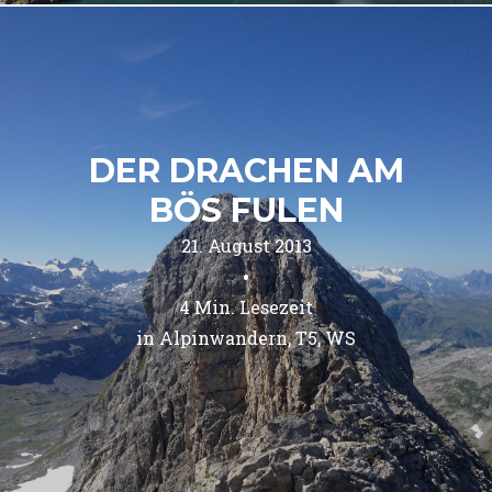
DER DRACHEN AM
BÖS FULEN
21. August 2013
•
4
Min. Lesezeit
in 
Alpinwandern
T5
WS