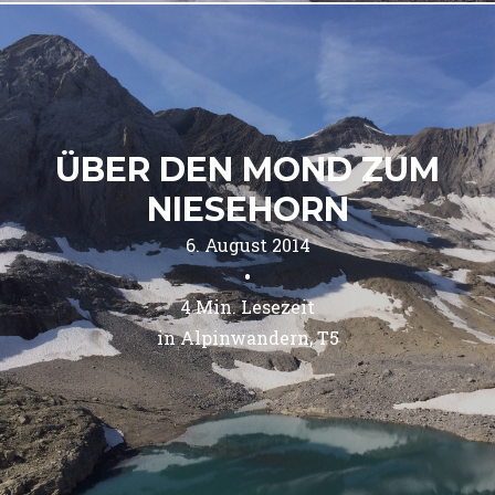
ÜBER DEN MOND ZUM
NIESEHORN
6. August 2014
•
4
Min. Lesezeit
in 
Alpinwandern
T5