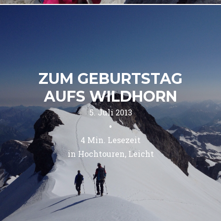
ZUM GEBURTSTAG
AUFS WILDHORN
5. Juli 2013
•
4
Min. Lesezeit
in 
Hochtouren
Leicht