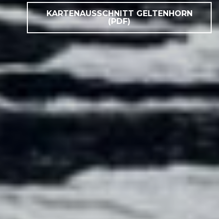
KARTENAUSSCHNITT GELTENHORN
(PDF)